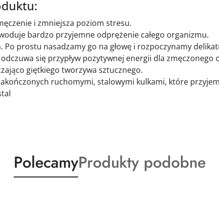
oduktu:
męczenie i zmniejsza poziom stresu.
powoduje bardzo przyjemne odprężenie całego organizmu.
. Po prostu nasadzamy go na głowę i rozpoczynamy delikatn
 odczuwa się przypływ pozytywnej energii dla zmęczonego 
czająco giętkiego tworzywa sztucznego.
zakończonych ruchomymi, stalowymi kulkami, które przyje
tal
Produkty
Produkty
Polecamy
Produkty podobne
o
o
statusie:
statusie: