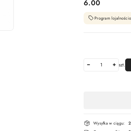
cena:
6.00
Program lojalnościo
Ilość
szt.
Dostępność
,
płatność
i
Wysyłka w ciągu:
2