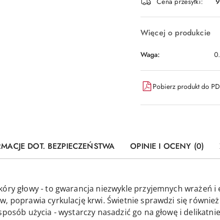
dostawa
Cena przesyłki:
9
Więcej o produkcie
Waga:
0
Pobierz produkt do P
RMACJE DOT. BEZPIECZEŃSTWA
OPINIE I OCENY (0)
kóry głowy - to gwarancja niezwykle przyjemnych wrażeń i 
, poprawia cyrkulację krwi. Świetnie sprawdzi się również
 sposób użycia - wystarczy nasadzić go na głowę i delikat