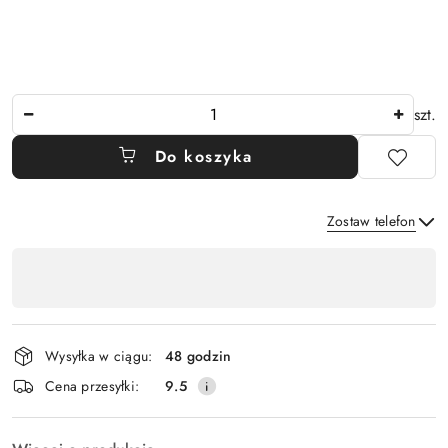
Ilość
szt.
Do koszyka
Zostaw telefon
Dostępność
,
Wyślij
płatność
i
Wysyłka w ciągu:
48 godzin
dostawa
Cena przesyłki:
9.5