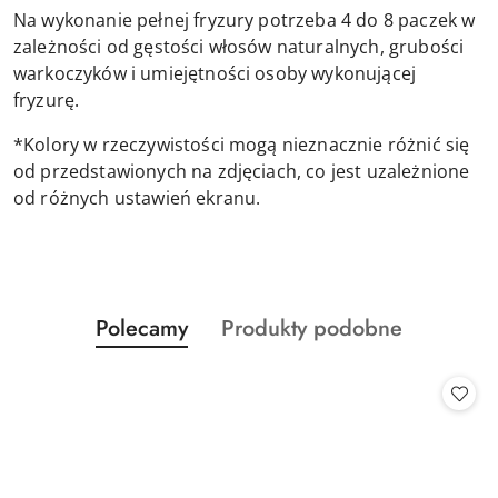
Na wykonanie pełnej fryzury potrzeba 4 do 8 paczek w
zależności od gęstości włosów naturalnych, grubości
warkoczyków i umiejętności osoby wykonującej
fryzurę.
*Kolory w rzeczywistości mogą nieznacznie różnić się
od przedstawionych na zdjęciach, co jest uzależnione
od różnych ustawień ekranu.
Produkty
Produkty
Polecamy
Produkty podobne
Pomiń karuzelę produktów
o
o
statusie:
statusie: