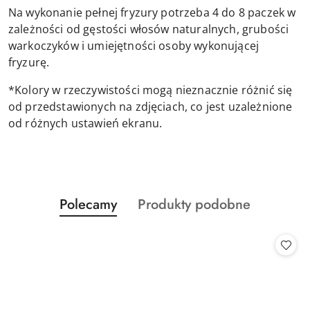
Na wykonanie pełnej fryzury potrzeba 4 do 8 paczek w
zależności od gęstości włosów naturalnych, grubości
warkoczyków i umiejętności osoby wykonującej
fryzurę.
*Kolory w rzeczywistości mogą nieznacznie różnić się
od przedstawionych na zdjęciach, co jest uzależnione
od różnych ustawień ekranu.
Produkty
Produkty
Polecamy
Produkty podobne
Pomiń karuzelę produktów
o
o
statusie:
statusie: