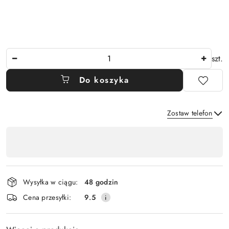
Ilość
szt.
Do koszyka
Zostaw telefon
Dostępność
,
Wyślij
płatność
i
Wysyłka w ciągu:
48 godzin
dostawa
Cena przesyłki:
9.5