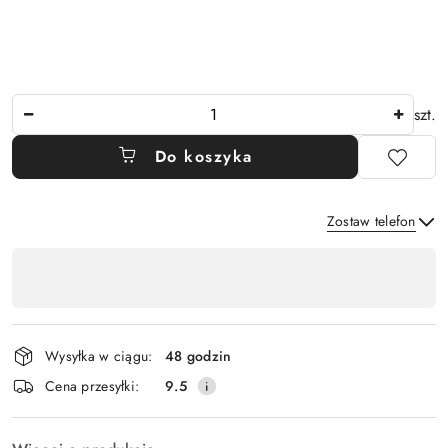
Ilość
szt.
Do koszyka
Zostaw telefon
Dostępność
,
Wyślij
płatność
i
Wysyłka w ciągu:
48 godzin
dostawa
Cena przesyłki:
9.5