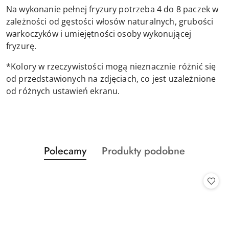
Na wykonanie pełnej fryzury potrzeba 4 do 8 paczek w
zależności od gęstości włosów naturalnych, grubości
warkoczyków i umiejętności osoby wykonującej
fryzurę.
*Kolory w rzeczywistości mogą nieznacznie różnić się
od przedstawionych na zdjęciach, co jest uzależnione
od różnych ustawień ekranu.
Produkty
Produkty
Polecamy
Produkty podobne
Pomiń karuzelę produktów
o
o
statusie:
statusie: