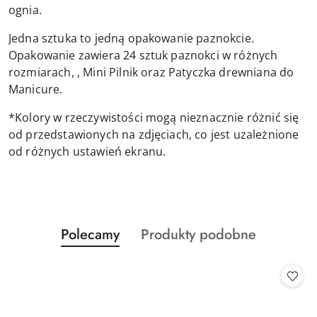
ognia.
Jedna sztuka to jedną opakowanie paznokcie.
Opakowanie zawiera 24 sztuk paznokci w różnych
rozmiarach, , Mini Pilnik oraz Patyczka drewniana do
Manicure.
*Kolory w rzeczywistości mogą nieznacznie różnić się
od przedstawionych na zdjęciach, co jest uzależnione
od różnych ustawień ekranu.
Produkty
Produkty
Polecamy
Produkty podobne
Pomiń karuzelę produktów
o
o
statusie:
statusie: