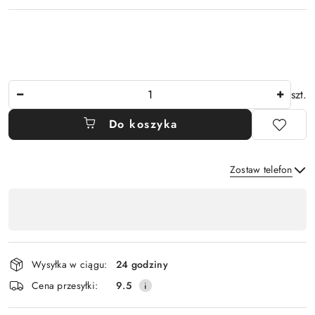
Ilość
szt.
Do koszyka
Zostaw telefon
Dostępność
,
Wyślij
płatność
i
Wysyłka w ciągu:
24 godziny
dostawa
Cena przesyłki:
9.5