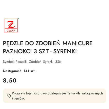
NAZWA
PRODUCENTA:
ZWAP
PĘDZLE DO ZDOBIEŃ MANICURE
PAZNOKCI 3 SZT - SYRENKI
Symbol:
Pędzelki_Zdobień_Syrenki_3Szt
Dostępność:
141
szt.
cena:
8.50
Program lojalnościowy dostępny jest tylko dla zalogowanych
klientów.