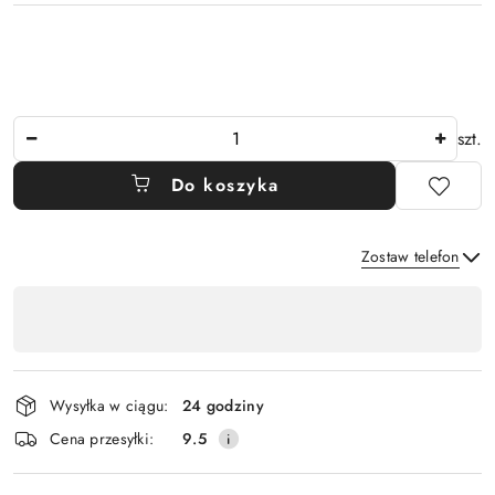
Ilość
szt.
Do koszyka
Zostaw telefon
Dostępność
,
Wyślij
płatność
i
Wysyłka w ciągu:
24 godziny
dostawa
Cena przesyłki:
9.5