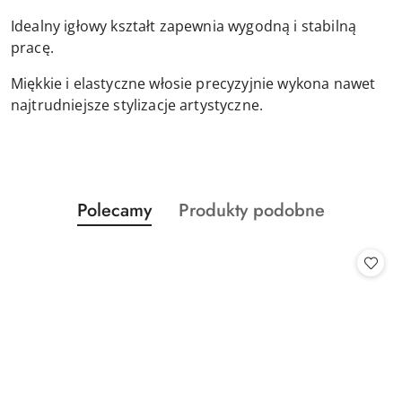
Idealny igłowy kształt zapewnia wygodną i stabilną
pracę.
Miękkie i elastyczne włosie precyzyjnie wykona nawet
najtrudniejsze stylizacje artystyczne.
Produkty
Produkty
Polecamy
Produkty podobne
Pomiń karuzelę produktów
o
o
statusie:
statusie: