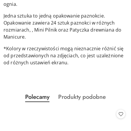
ognia.
Jedna sztuka to jedną opakowanie paznokcie.
Opakowanie zawiera 24 sztuk paznokci w różnych
rozmiarach, , Mini Pilnik oraz Patyczka drewniana do
Manicure.
*Kolory w rzeczywistości mogą nieznacznie różnić się
od przedstawionych na zdjęciach, co jest uzależnione
od różnych ustawień ekranu.
Produkty
Produkty
Polecamy
Produkty podobne
Pomiń karuzelę produktów
o
o
statusie:
statusie: