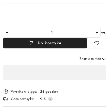
Ilość
szt.
Do koszyka
Zostaw telefon
Dostępność
,
Wyślij
płatność
i
Wysyłka w ciągu:
24 godziny
dostawa
Cena przesyłki:
9.5