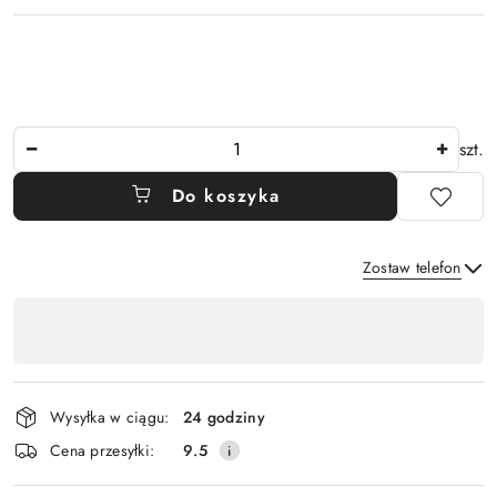
Ilość
szt.
Do koszyka
Zostaw telefon
Dostępność
,
Wyślij
płatność
i
Wysyłka w ciągu:
24 godziny
dostawa
Cena przesyłki:
9.5