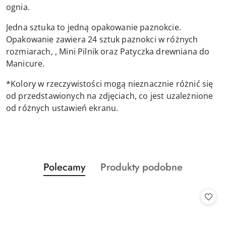
ognia.
Jedna sztuka to jedną opakowanie paznokcie.
Opakowanie zawiera 24 sztuk paznokci w różnych
rozmiarach, , Mini Pilnik oraz Patyczka drewniana do
Manicure.
*Kolory w rzeczywistości mogą nieznacznie różnić się
od przedstawionych na zdjęciach, co jest uzależnione
od różnych ustawień ekranu.
Produkty
Produkty
Polecamy
Produkty podobne
Pomiń karuzelę produktów
o
o
statusie:
statusie: