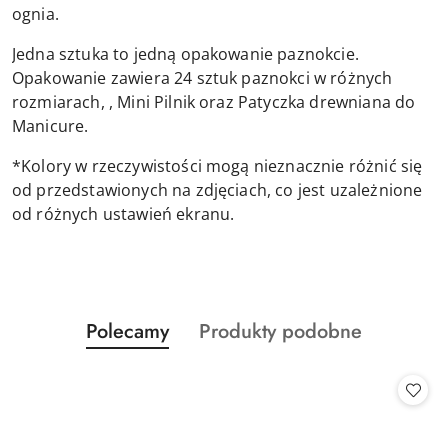
ognia.
Jedna sztuka to jedną opakowanie paznokcie.
Opakowanie zawiera 24 sztuk paznokci w różnych
rozmiarach, , Mini Pilnik oraz Patyczka drewniana do
Manicure.
*Kolory w rzeczywistości mogą nieznacznie różnić się
od przedstawionych na zdjęciach, co jest uzależnione
od różnych ustawień ekranu.
Produkty
Produkty
Polecamy
Produkty podobne
Pomiń karuzelę produktów
o
o
statusie:
statusie: