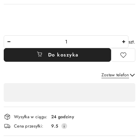
Ilość
szt.
Do koszyka
Zostaw telefon
Dostępność
,
Wyślij
płatność
i
Wysyłka w ciągu:
24 godziny
dostawa
Cena przesyłki:
9.5