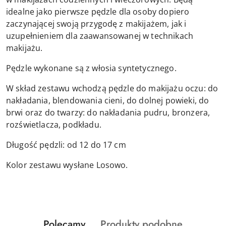
idealne jako pierwsze pędzle dla osoby dopiero
zaczynającej swoją przygodę z makijażem, jak i
uzupełnieniem dla zaawansowanej w technikach
makijażu.
Pędzle wykonane są z włosia syntetycznego.
W skład zestawu wchodzą pędzle do makijażu oczu: do
nakładania, blendowania cieni, do dolnej powieki, do
brwi oraz do twarzy: do nakładania pudru, bronzera,
rozświetlacza, podkładu.
Długość pędzli: od 12 do 17 cm
Kolor zestawu wysłane Losowo.
Produkty
Produkty
Polecamy
Produkty podobne