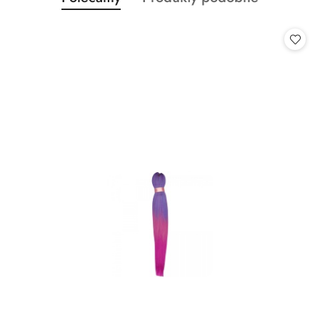
Pomiń karuzelę produktów
o
o
statusie:
statusie: