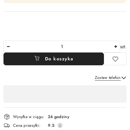
Ilość
szt.
Do koszyka
Zostaw telefon
Dostępność
,
Wyślij
płatność
i
Wysyłka w ciągu:
24 godziny
dostawa
Cena przesyłki:
9.5