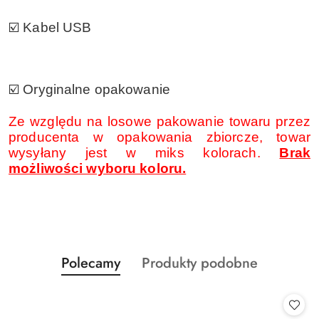
☑️ Kabel USB
☑️ Oryginalne opakowanie
Ze względu na losowe pakowanie towaru przez
producenta w opakowania zbiorcze, towar
wysyłany jest w miks kolorach.
Brak
możliwości wyboru koloru.
Produkty
Produkty
Polecamy
Produkty podobne
Pomiń karuzelę produktów
o
o
statusie:
statusie: