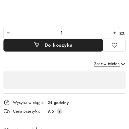
Ilość
szt.
Do koszyka
Zostaw telefon
Dostępność
,
Wyślij
płatność
i
Wysyłka w ciągu:
24 godziny
dostawa
Cena przesyłki:
9.5