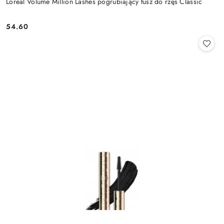
Loreal Volume Million Lashes pogrubiający tusz do rzęs Classic
54.60
Cena: