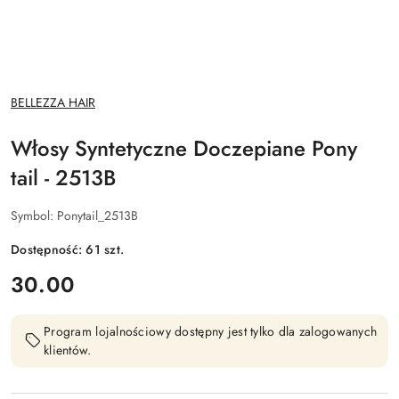
NAZWA
BELLEZZA HAIR
PRODUCENTA:
Włosy Syntetyczne Doczepiane Pony
tail - 2513B
Symbol:
Ponytail_2513B
Dostępność:
61
szt.
cena:
30.00
Program lojalnościowy dostępny jest tylko dla zalogowanych
klientów.