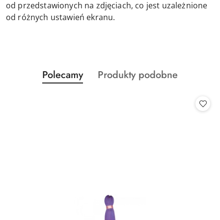
od przedstawionych na zdjęciach, co jest uzależnione
od różnych ustawień ekranu.
Produkty
Produkty
Polecamy
Produkty podobne
Pomiń karuzelę produktów
o
o
statusie:
statusie: