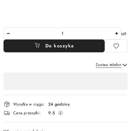
Ilość
szt.
Do koszyka
Zostaw telefon
Dostępność
,
Wyślij
płatność
i
Wysyłka w ciągu:
24 godziny
dostawa
Cena przesyłki:
9.5