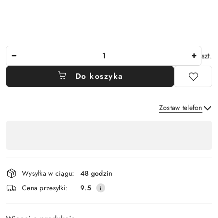
Ilość
szt.
Do koszyka
Zostaw telefon
Dostępność
,
Wyślij
płatność
i
Wysyłka w ciągu:
48 godzin
dostawa
Cena przesyłki:
9.5