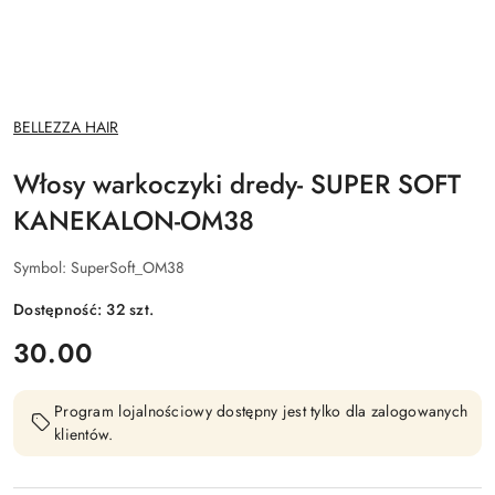
NAZWA
BELLEZZA HAIR
PRODUCENTA:
Włosy warkoczyki dredy- SUPER SOFT
KANEKALON-OM38
Symbol:
SuperSoft_OM38
Dostępność:
32
szt.
cena:
30.00
Program lojalnościowy dostępny jest tylko dla zalogowanych
klientów.