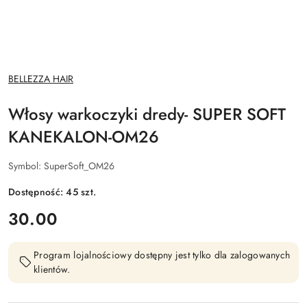
NAZWA
BELLEZZA HAIR
PRODUCENTA:
Włosy warkoczyki dredy- SUPER SOFT
KANEKALON-OM26
Symbol:
SuperSoft_OM26
Dostępność:
45
szt.
cena:
30.00
Program lojalnościowy dostępny jest tylko dla zalogowanych
klientów.