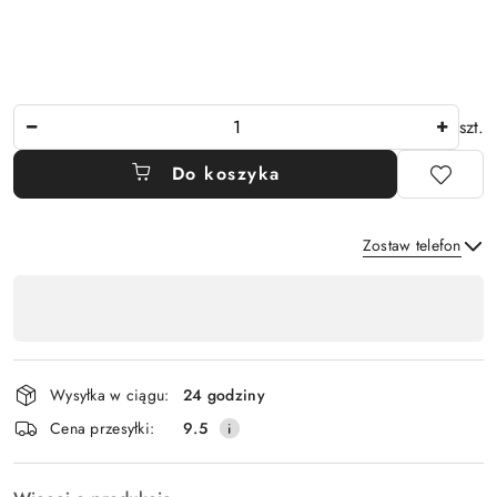
Ilość
szt.
Do koszyka
Zostaw telefon
Dostępność
,
Wyślij
płatność
i
Wysyłka w ciągu:
24 godziny
dostawa
Cena przesyłki:
9.5