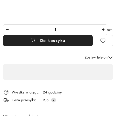
Ilość
szt.
Do koszyka
Zostaw telefon
Dostępność
,
Wyślij
płatność
i
Wysyłka w ciągu:
24 godziny
dostawa
Cena przesyłki:
9.5