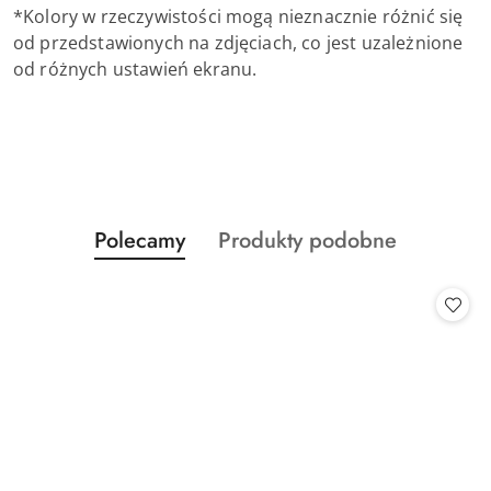
*Kolory w rzeczywistości mogą nieznacznie różnić się
od przedstawionych na zdjęciach, co jest uzależnione
od różnych ustawień ekranu.
Produkty
Produkty
Polecamy
Produkty podobne
Pomiń karuzelę produktów
o
o
statusie:
statusie: