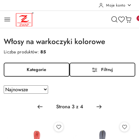
Moje konto
Przejdź do treści głównej
Przejdź do wyszukiwarki
Przejdź do moje konto
Przejdź do menu głównego
Przejdź do stopki
Włosy na warkoczyki kolorowe
Liczba produktów:
85
Kategorie
Filtruj
Zastosowano
Sortuj
według
sortowanie:
Najnowsze.