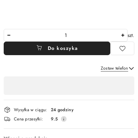
Ilość
szt.
Do koszyka
Zostaw telefon
Dostępność
,
Wyślij
płatność
i
Wysyłka w ciągu:
24 godziny
dostawa
Cena przesyłki:
9.5