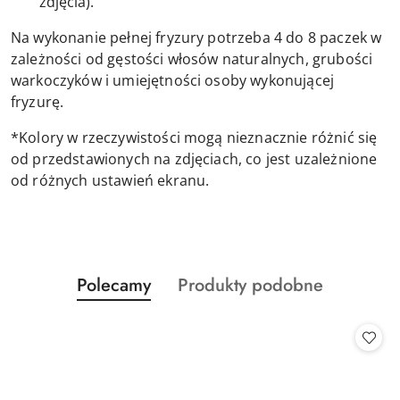
zdjęcia).
Na wykonanie pełnej fryzury potrzeba 4 do 8 paczek w
zależności od gęstości włosów naturalnych, grubości
warkoczyków i umiejętności osoby wykonującej
fryzurę.
*Kolory w rzeczywistości mogą nieznacznie różnić się
od przedstawionych na zdjęciach, co jest uzależnione
od różnych ustawień ekranu.
Produkty
Produkty
Polecamy
Produkty podobne
Pomiń karuzelę produktów
o
o
statusie:
statusie: