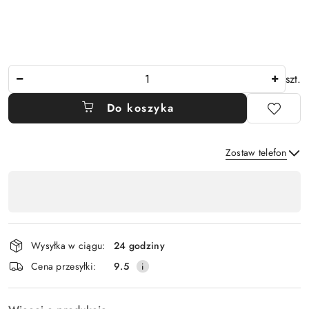
Ilość
szt.
Do koszyka
Zostaw telefon
Dostępność
,
Wyślij
płatność
i
Wysyłka w ciągu:
24 godziny
dostawa
Cena przesyłki:
9.5