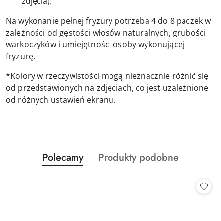
zdjęcia).
Na wykonanie pełnej fryzury potrzeba 4 do 8 paczek w
zależności od gęstości włosów naturalnych, grubości
warkoczyków i umiejętności osoby wykonującej
fryzurę.
*Kolory w rzeczywistości mogą nieznacznie różnić się
od przedstawionych na zdjęciach, co jest uzależnione
od różnych ustawień ekranu.
Produkty
Produkty
Polecamy
Produkty podobne
Pomiń karuzelę produktów
o
o
statusie:
statusie: