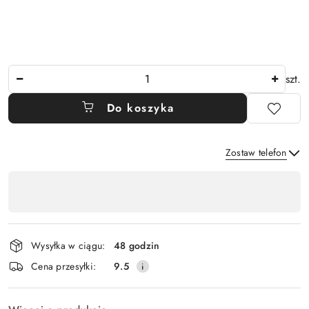
Ilość
szt.
Do koszyka
Zostaw telefon
Dostępność
,
Wyślij
płatność
i
Wysyłka w ciągu:
48 godzin
dostawa
Cena przesyłki:
9.5