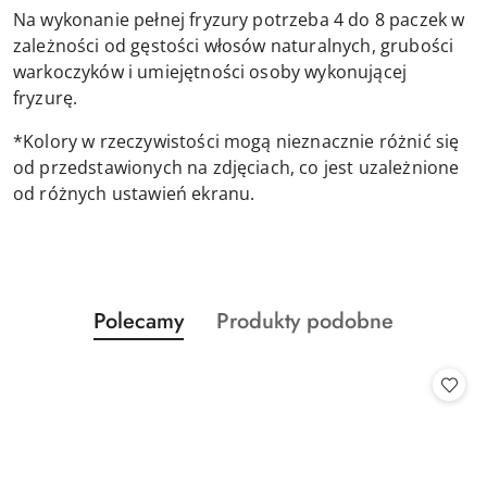
Na wykonanie pełnej fryzury potrzeba 4 do 8 paczek w
zależności od gęstości włosów naturalnych, grubości
warkoczyków i umiejętności osoby wykonującej
fryzurę.
*Kolory w rzeczywistości mogą nieznacznie różnić się
od przedstawionych na zdjęciach, co jest uzależnione
od różnych ustawień ekranu.
Produkty
Produkty
Polecamy
Produkty podobne
Pomiń karuzelę produktów
o
o
statusie:
statusie: