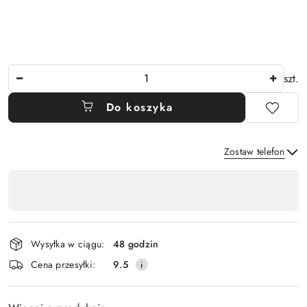
Ilość
szt.
Do koszyka
Zostaw telefon
Dostępność
,
Wyślij
płatność
i
Wysyłka w ciągu:
48 godzin
dostawa
Cena przesyłki:
9.5