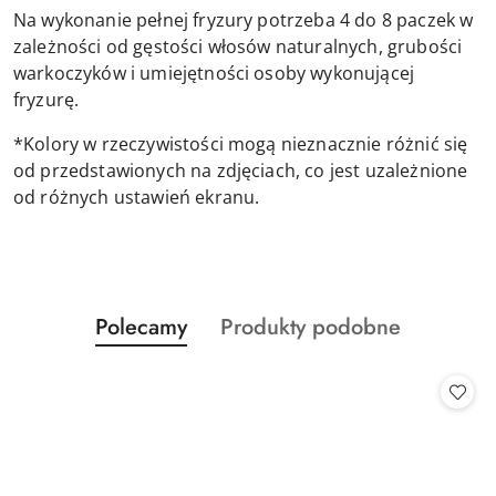
Na wykonanie pełnej fryzury potrzeba 4 do 8 paczek w
zależności od gęstości włosów naturalnych, grubości
warkoczyków i umiejętności osoby wykonującej
fryzurę.
*Kolory w rzeczywistości mogą nieznacznie różnić się
od przedstawionych na zdjęciach, co jest uzależnione
od różnych ustawień ekranu.
Produkty
Produkty
Polecamy
Produkty podobne
Pomiń karuzelę produktów
o
o
statusie:
statusie: