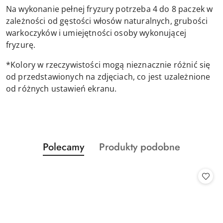
Na wykonanie pełnej fryzury potrzeba 4 do 8 paczek w
zależności od gęstości włosów naturalnych, grubości
warkoczyków i umiejętności osoby wykonującej
fryzurę.
*Kolory w rzeczywistości mogą nieznacznie różnić się
od przedstawionych na zdjęciach, co jest uzależnione
od różnych ustawień ekranu.
Produkty
Produkty
Polecamy
Produkty podobne
Pomiń karuzelę produktów
o
o
statusie:
statusie: