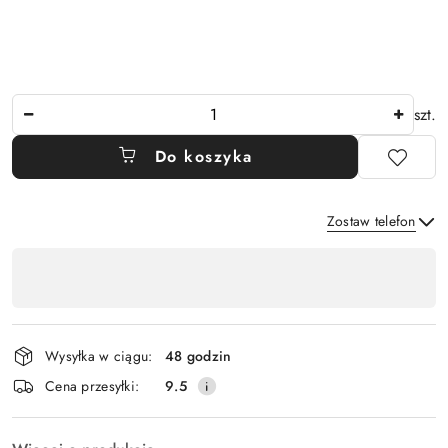
Ilość
szt.
Do koszyka
Zostaw telefon
Dostępność
,
Wyślij
płatność
i
Wysyłka w ciągu:
48 godzin
dostawa
Cena przesyłki:
9.5