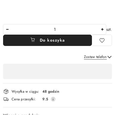
Ilość
szt.
Do koszyka
Zostaw telefon
Dostępność
,
Wyślij
płatność
i
Wysyłka w ciągu:
48 godzin
dostawa
Cena przesyłki:
9.5