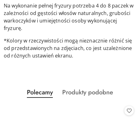
Na wykonanie pełnej fryzury potrzeba 4 do 8 paczek w
zależności od gęstości włosów naturalnych, grubości
warkoczyków i umiejętności osoby wykonującej
fryzurę.
*Kolory w rzeczywistości mogą nieznacznie różnić się
od przedstawionych na zdjęciach, co jest uzależnione
od różnych ustawień ekranu.
Produkty
Produkty
Polecamy
Produkty podobne
Pomiń karuzelę produktów
o
o
statusie:
statusie: