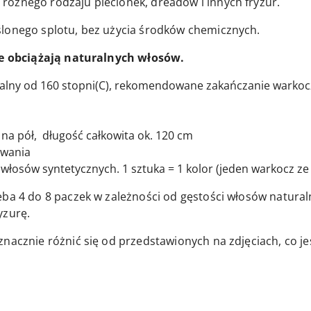
ożnego rodzaju plecionek, dreadów i innych fryzur.
ślonego splotu, bez użycia środków chemicznych.
nie obciążają naturalnych włosów.
walny od 160 stopni(C), rekomendowane zakańczanie warko
na pół, długość całkowita ok. 120 cm
owania
włosów syntetycznych. 1 sztuka = 1 kolor (jeden warkocz ze 
eba 4 do 8 paczek w zależności od gęstości włosów natura
yzurę.
znacznie różnić się od przedstawionych na zdjęciach, co j