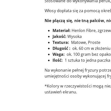
Stosowane do wykonywania peruk, r
Włosy dopłata się za pomocą okre
Nie plączą się, nie tną palców, 
Materiał:
Henlon Fibre, zgrze
Jakość:
Wysoka
Textura:
Matowe, Proste
Długość :
ok. 60 cm w złożeniu 
Waga:
ok. 100 gram bez opak
Ilość:
1 sztuka to jedna paczka 
Na wykonanie pełnej fryzury potrz
umiejętności osoby wykonującej fr
*Kolory w rzeczywistości mogą nie
ustawień ekranu.