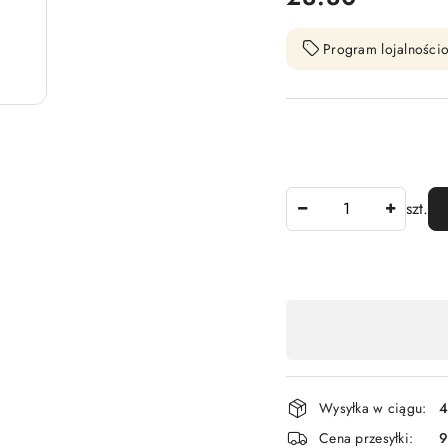
Program lojalnościo
Ilość
szt.
Dostępność
,
płatność
i
Wysyłka w ciągu:
4
dostawa
Cena przesyłki:
9