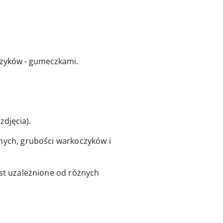
czyków - gumeczkami.
zdjęcia).
lnych, grubości warkoczyków i
est uzależnione od różnych