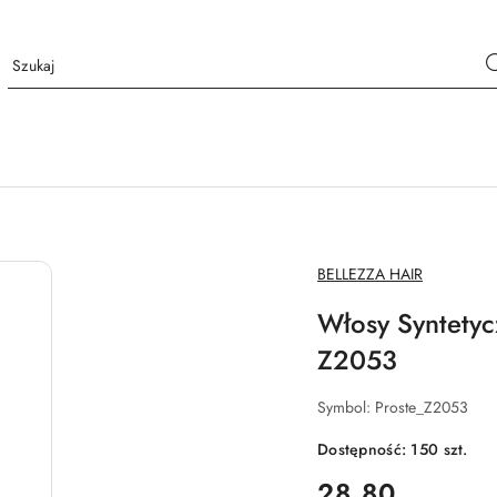
NAZWA
BELLEZZA HAIR
PRODUCENTA:
Włosy Syntety
Z2053
Symbol:
Proste_Z2053
Dostępność:
150
szt.
cena:
28.80