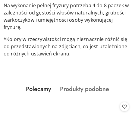
Na wykonanie pełnej fryzury potrzeba 4 do 8 paczek w
zależności od gęstości włosów naturalnych, grubości
warkoczyków i umiejętności osoby wykonującej
fryzurę.
*Kolory w rzeczywistości mogą nieznacznie różnić się
od przedstawionych na zdjęciach, co jest uzależnione
od różnych ustawień ekranu.
Produkty
Produkty
Polecamy
Produkty podobne
Pomiń karuzelę produktów
o
o
statusie:
statusie: