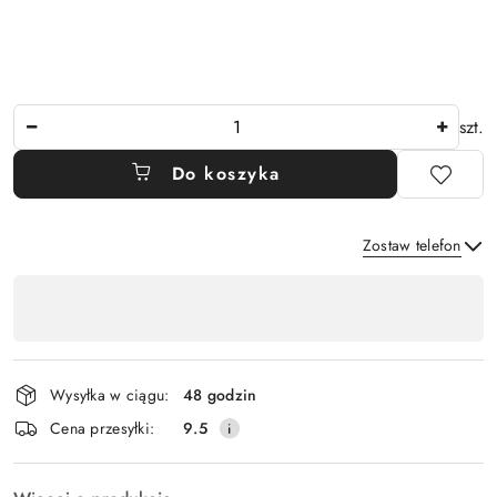
Ilość
szt.
Do koszyka
Zostaw telefon
Dostępność
,
Wyślij
płatność
i
Wysyłka w ciągu:
48 godzin
dostawa
Cena przesyłki:
9.5