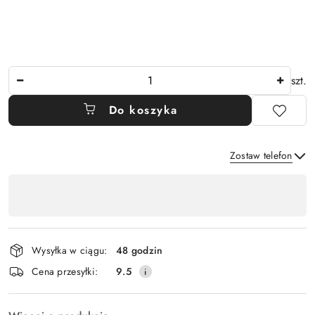
Ilość
szt.
Do koszyka
Zostaw telefon
Dostępność
,
Wyślij
płatność
i
Wysyłka w ciągu:
48 godzin
dostawa
Cena przesyłki:
9.5