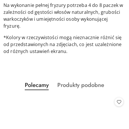
Na wykonanie pełnej fryzury potrzeba 4 do 8 paczek w
zależności od gęstości włosów naturalnych, grubości
warkoczyków i umiejętności osoby wykonującej
fryzurę.
*Kolory w rzeczywistości mogą nieznacznie różnić się
od przedstawionych na zdjęciach, co jest uzależnione
od różnych ustawień ekranu.
Produkty
Produkty
Polecamy
Produkty podobne
Pomiń karuzelę produktów
o
o
statusie:
statusie: