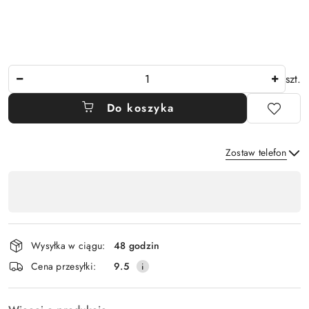
Ilość
szt.
Do koszyka
Zostaw telefon
Dostępność
,
Wyślij
płatność
i
Wysyłka w ciągu:
48 godzin
dostawa
Cena przesyłki:
9.5