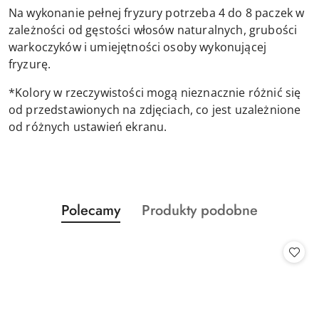
Na wykonanie pełnej fryzury potrzeba 4 do 8 paczek w
zależności od gęstości włosów naturalnych, grubości
warkoczyków i umiejętności osoby wykonującej
fryzurę.
*Kolory w rzeczywistości mogą nieznacznie różnić się
od przedstawionych na zdjęciach, co jest uzależnione
od różnych ustawień ekranu.
Produkty
Produkty
Polecamy
Produkty podobne
Pomiń karuzelę produktów
o
o
statusie:
statusie: