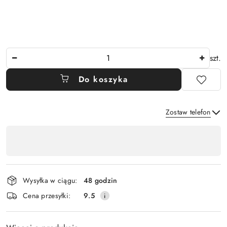
Ilość
szt.
Do koszyka
Zostaw telefon
Dostępność
,
Wyślij
płatność
i
Wysyłka w ciągu:
48 godzin
dostawa
Cena przesyłki:
9.5