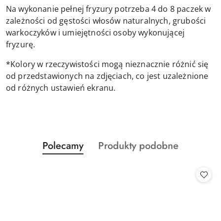
Na wykonanie pełnej fryzury potrzeba 4 do 8 paczek w
zależności od gęstości włosów naturalnych, grubości
warkoczyków i umiejętności osoby wykonującej
fryzurę.
*Kolory w rzeczywistości mogą nieznacznie różnić się
od przedstawionych na zdjęciach, co jest uzależnione
od różnych ustawień ekranu.
Produkty
Produkty
Polecamy
Produkty podobne
Pomiń karuzelę produktów
o
o
statusie:
statusie: