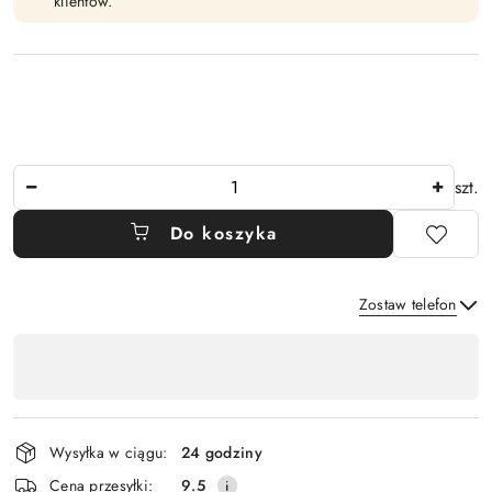
klientów.
Ilość
szt.
Do koszyka
Zostaw telefon
Dostępność
,
Wyślij
płatność
i
Wysyłka w ciągu:
24 godziny
dostawa
Cena przesyłki:
9.5