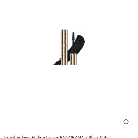
Loreal Volume Million Lashes PANORAMA / Black 9,9ml