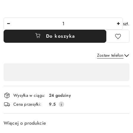
Ilość
szt.
Do koszyka
Zostaw telefon
Dostępność
,
Wyślij
płatność
i
Wysyłka w ciągu:
24 godziny
dostawa
Cena przesyłki:
9.5
Więcej o produkcie