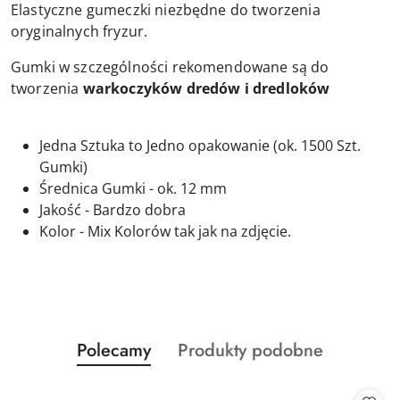
Elastyczne gumeczki niezbędne do tworzenia
oryginalnych fryzur.
Gumki w szczególności rekomendowane są do
tworzenia
warkoczyków dredów i dredloków
Jedna Sztuka to Jedno opakowanie (ok. 1500 Szt.
Gumki)
Średnica Gumki - ok. 12 mm
Jakość - Bardzo dobra
Kolor - Mix Kolorów tak jak na zdjęcie.
Produkty
Produkty
Polecamy
Produkty podobne
Pomiń karuzelę produktów
o
o
statusie:
statusie: