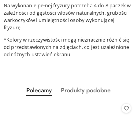
Na wykonanie pełnej fryzury potrzeba 4 do 8 paczek w
zależności od gęstości włosów naturalnych, grubości
warkoczyków i umiejętności osoby wykonującej
fryzurę.
*Kolory w rzeczywistości mogą nieznacznie różnić się
od przedstawionych na zdjęciach, co jest uzależnione
od różnych ustawień ekranu.
Produkty
Produkty
Polecamy
Produkty podobne
Pomiń karuzelę produktów
o
o
statusie:
statusie: