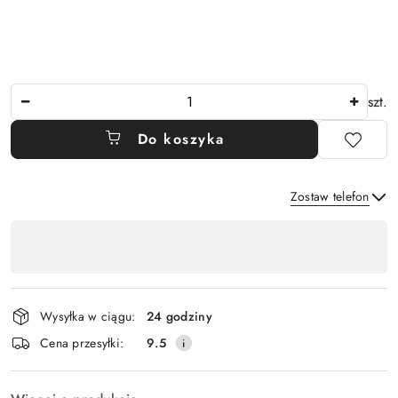
Ilość
szt.
Do koszyka
Zostaw telefon
Dostępność
,
Wyślij
płatność
i
Wysyłka w ciągu:
24 godziny
dostawa
Cena przesyłki:
9.5