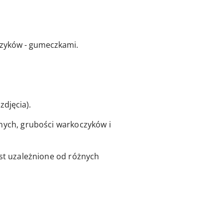
czyków - gumeczkami.
zdjęcia).
lnych, grubości warkoczyków i
est uzależnione od różnych