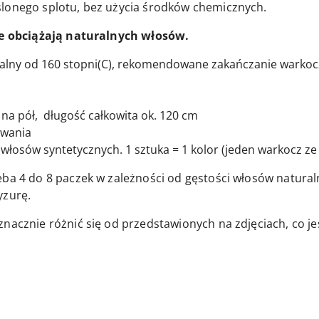
ślonego splotu, bez użycia środków chemicznych.
nie obciążają naturalnych włosów.
walny od 160 stopni(C), rekomendowane zakańczanie warko
na pół, długość całkowita ok. 120 cm
owania
włosów syntetycznych. 1 sztuka = 1 kolor (jeden warkocz ze 
eba 4 do 8 paczek w zależności od gęstości włosów natura
yzurę.
znacznie różnić się od przedstawionych na zdjęciach, co j