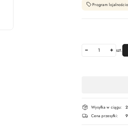
Program lojalnościo
Ilość
szt.
Dostępność
,
płatność
i
Wysyłka w ciągu:
2
dostawa
Cena przesyłki:
9