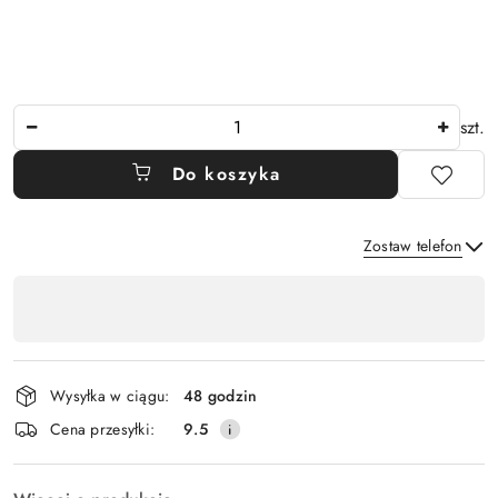
Ilość
szt.
Do koszyka
Zostaw telefon
Dostępność
,
Wyślij
płatność
i
Wysyłka w ciągu:
48 godzin
dostawa
Cena przesyłki:
9.5