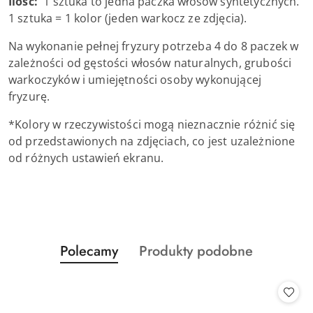
Ilość:
1 sztuka to jedna paczka włosów syntetycznych.
1 sztuka = 1 kolor (jeden warkocz ze zdjęcia).
Na wykonanie pełnej fryzury potrzeba 4 do 8 paczek w
zależności od gęstości włosów naturalnych, grubości
warkoczyków i umiejętności osoby wykonującej
fryzurę.
*Kolory w rzeczywistości mogą nieznacznie różnić się
od przedstawionych na zdjęciach, co jest uzależnione
od różnych ustawień ekranu.
Produkty
Produkty
Polecamy
Produkty podobne
Pomiń karuzelę produktów
o
o
statusie:
statusie: