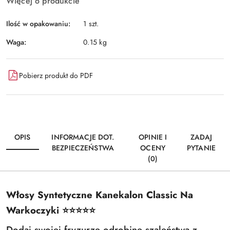
Więcej o produkcie
Ilość w opakowaniu:
1 szt.
Waga:
0.15 kg
Pobierz produkt do PDF
OPIS
INFORMACJE DOT.
OPINIE I
ZADAJ
BEZPIECZEŃSTWA
OCENY
PYTANIE
(0)
Włosy Syntetyczne Kanekalon Classic Na
Warkoczyki ⭐️⭐️⭐️⭐️⭐️
Dodaj swojej fryzurze odrobinę szaleństwa z