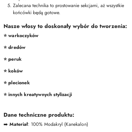
Zalecana technika to prostowanie sekcjami, aż wszystkie
końcówki będą gotowe.
Nasze włosy to doskonały wybór do tworzenia:
⭐️ warkoczyków
⭐️ dredów
⭐️ peruk
⭐️ koków
⭐️ plecionek
⭐️ innych kreatywnych stylizacji
Dane techniczne produktu:
➡️
Materiał
: 100% Modakryl (Kanekalon)