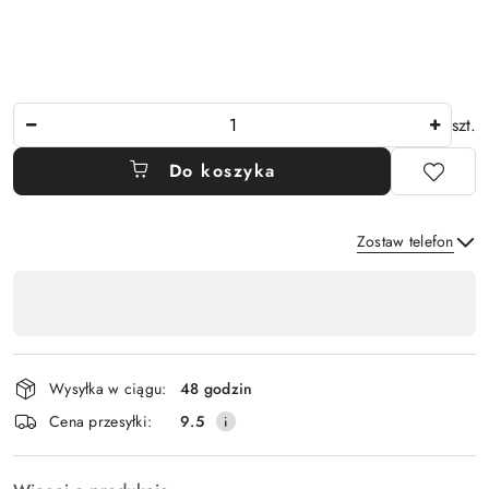
Ilość
szt.
Do koszyka
Zostaw telefon
Dostępność
,
Wyślij
płatność
i
Wysyłka w ciągu:
48 godzin
dostawa
Cena przesyłki:
9.5