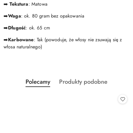
➡️
Tekstura
: Matowa
➡️
Waga
: ok. 80 gram bez opakowania
➡️
Długość
: ok. 65 cm
➡️
Karbowane
: Tak
(powoduje, że włosy nie zsuwają się z
włosa naturalnego)
Produkty
Produkty
Polecamy
Produkty podobne
Pomiń karuzelę produktów
o
o
statusie:
statusie: