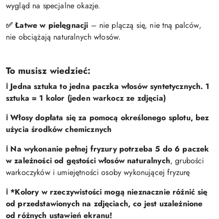
wygląd na specjalne okazje.
✅ Łatwe w pielęgnacji
– nie plączą się, nie tną palców,
nie obciążają naturalnych włosów.
To musisz wiedzieć:
ℹ️ Jedna sztuka to jedna paczka włosów syntetycznych. 1
sztuka = 1 kolor (jeden warkocz ze zdjęcia)
ℹ️ Włosy dopłata się za pomocą określonego splotu, bez
użycia środków chemicznych
ℹ️
Na wykonanie pełnej fryzury potrzeba 5 do 6 paczek
w zależności od gęstości włosów naturalnych
, grubości
warkoczyków i umiejętności osoby wykonującej fryzurę
ℹ️ *Kolory w rzeczywistości mogą nieznacznie różnić się
od przedstawionych na zdjęciach, co jest uzależnione
od różnych ustawień ekranu!