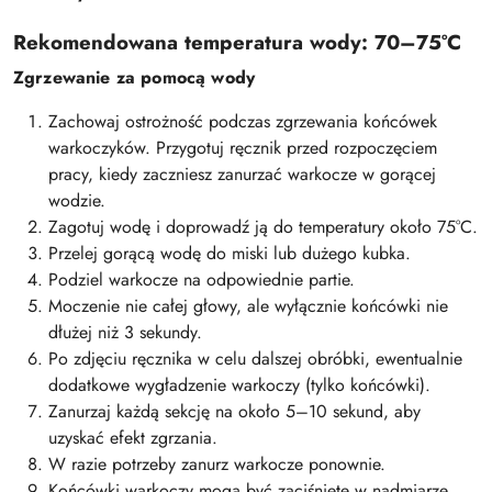
Rekomendowana temperatura wody: 70–75°C
Zgrzewanie za pomocą wody
Zachowaj ostrożność podczas zgrzewania końcówek
warkoczyków. Przygotuj ręcznik przed rozpoczęciem
pracy, kiedy zaczniesz zanurzać warkocze w gorącej
wodzie.
Zagotuj wodę i doprowadź ją do temperatury około 75°C.
Przelej gorącą wodę do miski lub dużego kubka.
Podziel warkocze na odpowiednie partie.
Moczenie nie całej głowy, ale wyłącznie końcówki nie
dłużej niż 3 sekundy.
Po zdjęciu ręcznika w celu dalszej obróbki, ewentualnie
dodatkowe wygładzenie warkoczy (tylko końcówki).
Zanurzaj każdą sekcję na około 5–10 sekund, aby
uzyskać efekt zgrzania.
W razie potrzeby zanurz warkocze ponownie.
Końcówki warkoczy mogą być zaciśnięte w nadmiarze