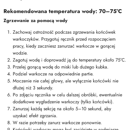
Rekomendowana temperatura wody: 70–75°C
Zgrzewanie za pomocą wody
Zachowaj ostrożność podczas zgrzewania końcówek
warkoczyków. Przygotuj ręcznik przed rozpoczęciem
pracy, kiedy zaczniesz zanurzać warkocze w gorącej
wodzie.
Zagotuj wodę i doprowadź ją do temperatury około 75°C.
Przelej gorącą wodę do miski lub dużego kubka.
Podziel warkocze na odpowiednie partie.
Moczenie nie całej głowy, ale wyłącznie końcówki nie
dłużej niż 3 sekundy.
Po zdjęciu ręcznika w celu dalszej obróbki, ewentualnie
dodatkowe wygładzenie warkoczy (tylko końcówki).
Zanurzaj każdą sekcję na około 5–10 sekund, aby
uzyskać efekt zgrzania.
W razie potrzeby zanurz warkocze ponownie.
Końcówki warkoczy mogą być zaciśnięte w nadmiarze