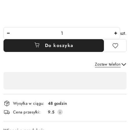
Ilość
szt.
Do koszyka
Zostaw telefon
Dostępność
,
Wyślij
płatność
i
Wysyłka w ciągu:
48 godzin
dostawa
Cena przesyłki:
9.5