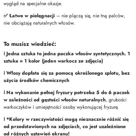
wygląd na specjalne okazje.
✅ Łatwe w pielęgnacji
– nie plączą się, nie tną palców,
nie obciążają naturalnych włosów.
To musisz wiedzieć:
ℹ️ Jedna sztuka to jedna paczka włosów syntetycznych. 1
sztuka = 1 kolor (jeden warkocz ze zdjęcia)
ℹ️ Włosy dopłata się za pomocą określonego splotu, bez
użycia środków chemicznych
ℹ️
Na wykonanie pełnej fryzury potrzeba 5 do 6 paczek
w zależności od gęstości włosów naturalnych
, grubości
warkoczyków i umiejętności osoby wykonującej fryzurę
ℹ️ *Kolory w rzeczywistości mogą nieznacznie różnić się
od przedstawionych na zdjęciach, co jest uzależnione
od różnych ustawień ekranu!