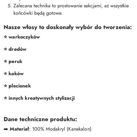
Zalecana technika to prostowanie sekcjami, aż wszystkie
końcówki będą gotowe.
Nasze włosy to doskonały wybór do tworzenia:
⭐️ warkoczyków
⭐️ dredów
⭐️ peruk
⭐️ koków
⭐️ plecionek
⭐️ innych kreatywnych stylizacji
Dane techniczne produktu:
➡️
Materiał
: 100% Modakryl (Kanekalon)