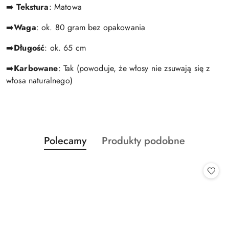
➡️
Tekstura
: Matowa
➡️
Waga
: ok. 80 gram bez opakowania
➡️
Długość
: ok. 65 cm
➡️
Karbowane
: Tak
(powoduje, że włosy nie zsuwają się z
włosa naturalnego)
Produkty
Produkty
Polecamy
Produkty podobne
Pomiń karuzelę produktów
o
o
statusie:
statusie: