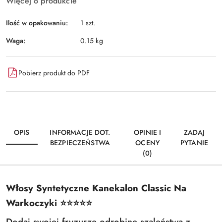
Więcej o produkcie
Ilość w opakowaniu:
1 szt.
Waga:
0.15 kg
Pobierz produkt do PDF
OPIS
INFORMACJE DOT.
OPINIE I
ZADAJ
BEZPIECZEŃSTWA
OCENY
PYTANIE
(0)
Włosy Syntetyczne Kanekalon Classic Na
Warkoczyki ⭐️⭐️⭐️⭐️⭐️
Dodaj swojej fryzurze odrobinę szaleństwa z