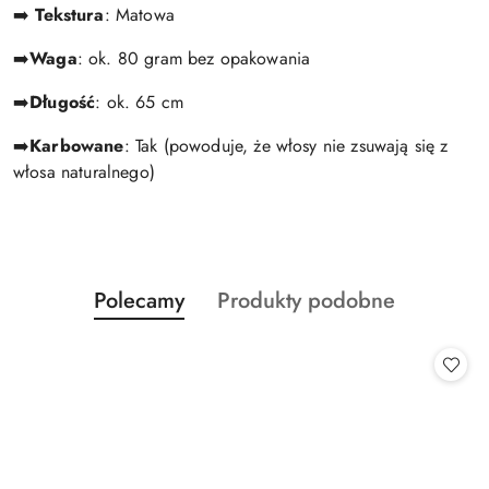
➡️
Tekstura
: Matowa
➡️
Waga
: ok. 80 gram bez opakowania
➡️
Długość
: ok. 65 cm
➡️
Karbowane
: Tak
(powoduje, że włosy nie zsuwają się z
włosa naturalnego)
Produkty
Produkty
Polecamy
Produkty podobne
Pomiń karuzelę produktów
o
o
statusie:
statusie: