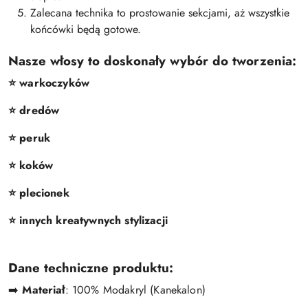
Zalecana technika to prostowanie sekcjami, aż wszystkie
końcówki będą gotowe.
Nasze włosy to doskonały wybór do tworzenia:
⭐️ warkoczyków
⭐️ dredów
⭐️ peruk
⭐️ koków
⭐️ plecionek
⭐️ innych kreatywnych stylizacji
Dane techniczne produktu:
➡️
Materiał
: 100% Modakryl (Kanekalon)