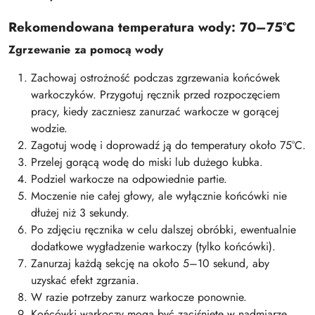
Rekomendowana temperatura wody: 70–75°C
Zgrzewanie za pomocą wody
Zachowaj ostrożność podczas zgrzewania końcówek
warkoczyków. Przygotuj ręcznik przed rozpoczęciem
pracy, kiedy zaczniesz zanurzać warkocze w gorącej
wodzie.
Zagotuj wodę i doprowadź ją do temperatury około 75°C.
Przelej gorącą wodę do miski lub dużego kubka.
Podziel warkocze na odpowiednie partie.
Moczenie nie całej głowy, ale wyłącznie końcówki nie
dłużej niż 3 sekundy.
Po zdjęciu ręcznika w celu dalszej obróbki, ewentualnie
dodatkowe wygładzenie warkoczy (tylko końcówki).
Zanurzaj każdą sekcję na około 5–10 sekund, aby
uzyskać efekt zgrzania.
W razie potrzeby zanurz warkocze ponownie.
Końcówki warkoczy mogą być zaciśnięte w nadmiarze