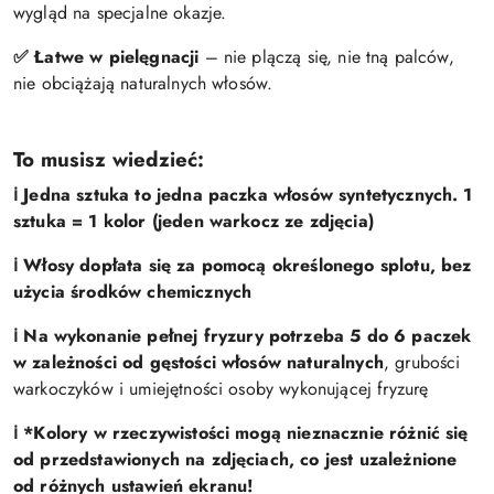
wygląd na specjalne okazje.
✅ Łatwe w pielęgnacji
– nie plączą się, nie tną palców,
nie obciążają naturalnych włosów.
To musisz wiedzieć:
ℹ️ Jedna sztuka to jedna paczka włosów syntetycznych. 1
sztuka = 1 kolor (jeden warkocz ze zdjęcia)
ℹ️ Włosy dopłata się za pomocą określonego splotu, bez
użycia środków chemicznych
ℹ️
Na wykonanie pełnej fryzury potrzeba 5 do 6 paczek
w zależności od gęstości włosów naturalnych
, grubości
warkoczyków i umiejętności osoby wykonującej fryzurę
ℹ️ *Kolory w rzeczywistości mogą nieznacznie różnić się
od przedstawionych na zdjęciach, co jest uzależnione
od różnych ustawień ekranu!