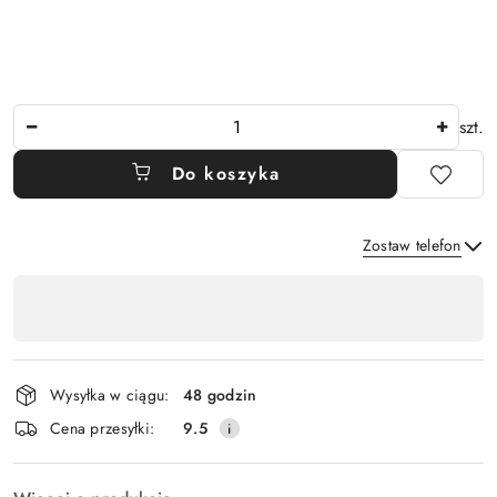
Ilość
szt.
Do koszyka
Zostaw telefon
Dostępność
,
Wyślij
płatność
i
Wysyłka w ciągu:
48 godzin
dostawa
Cena przesyłki:
9.5