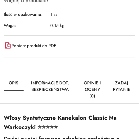
Więcej o produkcie
Ilość w opakowaniu:
1 szt.
Waga:
0.15 kg
Pobierz produkt do PDF
OPIS
INFORMACJE DOT.
OPINIE I
ZADAJ
BEZPIECZEŃSTWA
OCENY
PYTANIE
(0)
Włosy Syntetyczne Kanekalon Classic Na
Warkoczyki ⭐️⭐️⭐️⭐️⭐️
Dodaj swojej fryzurze odrobinę szaleństwa z