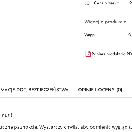
dostawa
Cena przesyłki:
9
Więcej o produkcie
Waga:
0
Pobierz produkt do P
RMACJE DOT. BEZPIECZEŃSTWA
OPINIE I OCENY (0)
inut !
uczne paznokcie. Wystarczy chwila, aby odmienić wygląd t