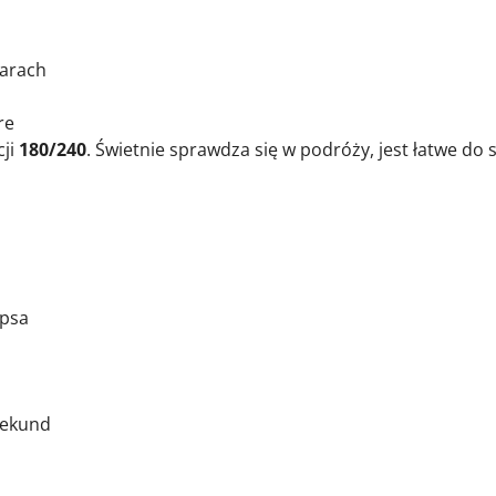
iarach
re
cji
180/240
. Świetnie sprawdza się w podróży, jest łatwe do
ipsa
 sekund