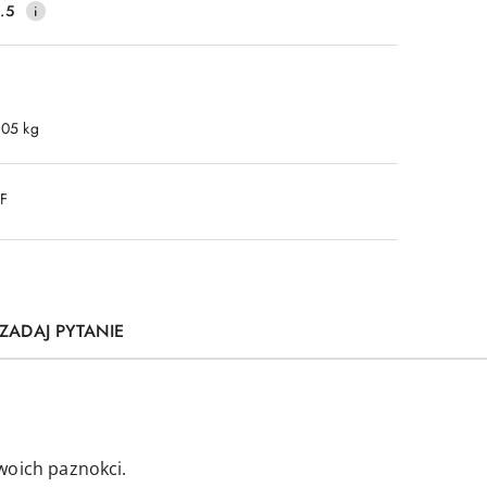
.5
.05 kg
DF
ZADAJ PYTANIE
woich paznokci.