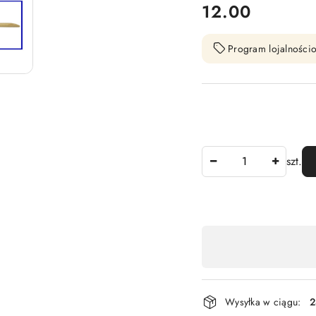
cena:
12.00
Program lojalnościo
Ilość
szt.
Dostępność
,
płatność
i
Wysyłka w ciągu:
2