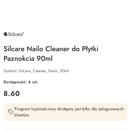
NAZWA
PRODUCENTA:
SILCARE
Silcare Nailo Cleaner do Płytki
Paznokcia 90ml
Symbol:
Silcare_Cleaner_Nailo_90ml
Dostępność:
4
szt.
cena:
8.60
Program lojalnościowy dostępny jest tylko dla zalogowanych
klientów.