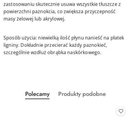
zastosowaniu skutecznie usuwa wszystkie tłuszcze z
powierzchni paznokcia, co zwiększa przyczepność
masy żelowej lub akrylowej.
Sposób użycia: niewielką ilość płynu nanieść na płatek
ligniny. Dokładnie przecierać każdy paznokieć,
szczególnie wzdłuż obrąbka naskórkowego.
Produkty
Produkty
Polecamy
Produkty podobne
Pomiń karuzelę produktów
o
o
statusie:
statusie: