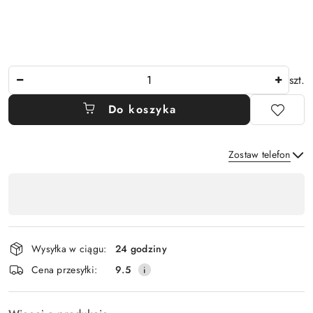
Ilość
szt.
Do koszyka
Zostaw telefon
Dostępność
,
Wyślij
płatność
i
Wysyłka w ciągu:
24 godziny
dostawa
Cena przesyłki:
9.5