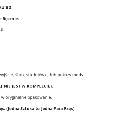
KU 5D
 Ręcznie.
5D
wyjście, ślub, studniówkę lub pokazy mody.
J NIE JEST W KOMPLECIE).
 w oryginalne opakowanie.
. (Jedna Sztuka to Jedna Para Rzęs)