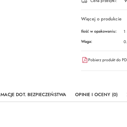
dostawa
Cena przesyłki:
9
Więcej o produkcie
Ilość w opakowaniu:
1 
Waga:
0
Pobierz produkt do P
RMACJE DOT. BEZPIECZEŃSTWA
OPINIE I OCENY (0)