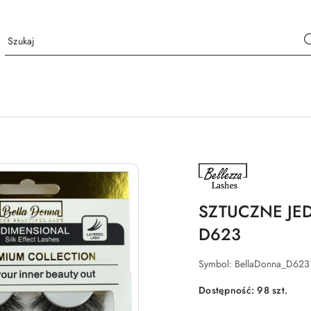
NAZWA
PRODUCENTA:
BELLEZZA
LASHES
SZTUCZNE JE
D623
Symbol:
BellaDonna_D623
Dostępność:
98
szt.