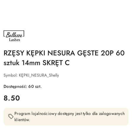
NAZWA
PRODUCENTA:
BELLEZZA
LASHES
RZĘSY KĘPKI NESURA GĘSTE 20P 60
sztuk 14mm SKRĘT C
Symbol:
KĘPKI_NESURA_Shelly
Dostępność:
60
szt.
cena:
8.50
Program lojalnościowy dostępny jest tylko dla zalogowanych
klientów.