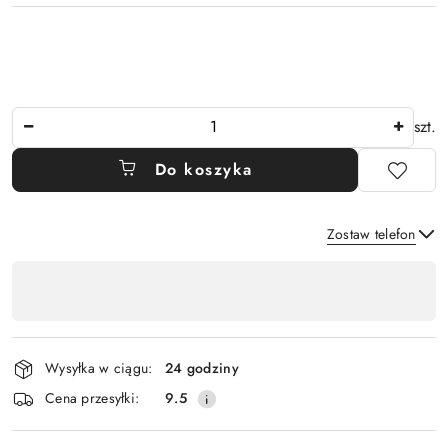
Ilość
szt.
Do koszyka
Zostaw telefon
Dostępność
,
Wyślij
płatność
i
Wysyłka w ciągu:
24 godziny
dostawa
Cena przesyłki:
9.5