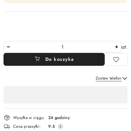
Ilość
szt.
Do koszyka
Zostaw telefon
Dostępność
,
Wyślij
płatność
i
Wysyłka w ciągu:
24 godziny
dostawa
Cena przesyłki:
9.5