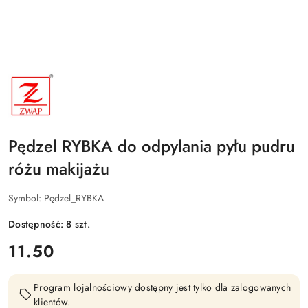
NAZWA
PRODUCENTA:
ZWAP
Pędzel RYBKA do odpylania pyłu pudru
różu makijażu
Symbol:
Pędzel_RYBKA
Dostępność:
8
szt.
cena:
11.50
Program lojalnościowy dostępny jest tylko dla zalogowanych
klientów.