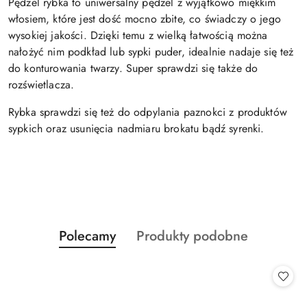
Pędzel rybka to uniwersalny pędzel z wyjątkowo miękkim
włosiem, które jest dość mocno zbite, co świadczy o jego
wysokiej jakości. Dzięki temu z wielką łatwością można
nałożyć nim podkład lub sypki puder, idealnie nadaje się też
do konturowania twarzy. Super sprawdzi się także do
rozświetlacza.
Rybka sprawdzi się też do odpylania paznokci z produktów
sypkich oraz usunięcia nadmiaru brokatu bądź syrenki.
Produkty
Produkty
Polecamy
Produkty podobne
Pomiń karuzelę produktów
o
o
statusie:
statusie: