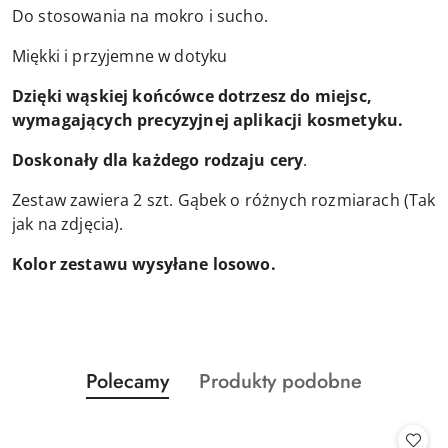
Do stosowania na mokro i sucho.
Miękki i przyjemne w dotyku
Dzięki wąskiej końcówce dotrzesz do miejsc,
wymagających precyzyjnej aplikacji kosmetyku.
Doskonały dla każdego rodzaju cery
.
Zestaw zawiera 2 szt. Gąbek o różnych rozmiarach (Tak
jak na zdjęcia).
Kolor zestawu wysyłane losowo.
Produkty
Produkty
Polecamy
Produkty podobne
Pomiń karuzelę produktów
o
o
statusie:
statusie: