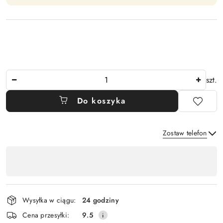
Ilość
szt.
Do koszyka
Zostaw telefon
Dostępność
,
Wyślij
płatność
i
Wysyłka w ciągu:
24 godziny
dostawa
Cena przesyłki:
9.5