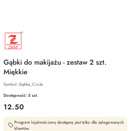
NAZWA
PRODUCENTA:
ZWAP
Gąbki do makijażu - zestaw 2 szt.
Miękkie
Symbol:
Gąbka_Circle
Dostępność:
5
szt.
cena:
12.50
Program lojalnościowy dostępny jest tylko dla zalogowanych
klientów.