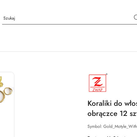
NAZWA
PRODUCENTA:
ZWAP
Koraliki do wł
obrączce 12 szt
Symbol:
Gold_Motyle_With