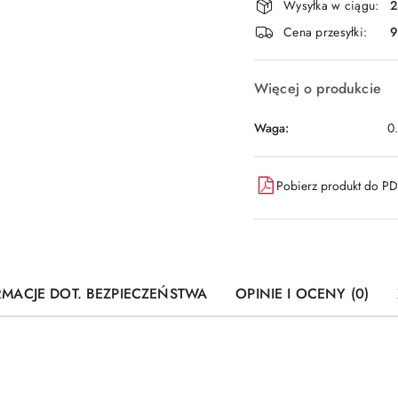
i
Wysyłka w ciągu:
2
dostawa
Cena przesyłki:
9
Więcej o produkcie
Waga:
0
Pobierz produkt do P
RMACJE DOT. BEZPIECZEŃSTWA
OPINIE I OCENY (0)