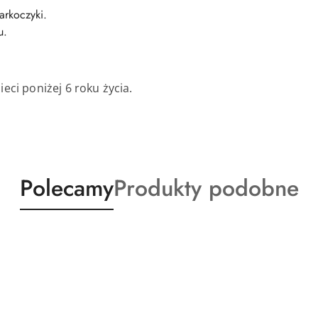
arkoczyki.
u.
eci poniżej 6 roku życia.
Produkty
Produkty
Polecamy
Produkty podobne
o
o
statusie:
statusie: