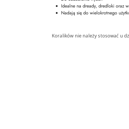
Idealne na dready, dredloki oraz w
Nadają się do wielokrotnego użytk
Koralików nie należy stosować u dzi
Pomiń karuzelę produktów