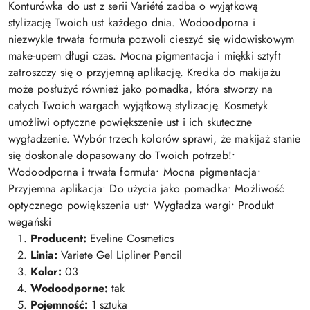
Konturówka do ust z serii Variété zadba o wyjątkową
stylizację Twoich ust każdego dnia. Wodoodporna i
niezwykle trwała formuła pozwoli cieszyć się widowiskowym
make-upem długi czas. Mocna pigmentacja i miękki sztyft
zatroszczy się o przyjemną aplikację. Kredka do makijażu
może posłużyć również jako pomadka, która stworzy na
całych Twoich wargach wyjątkową stylizację. Kosmetyk
umożliwi optyczne powiększenie ust i ich skuteczne
wygładzenie. Wybór trzech kolorów sprawi, że makijaż stanie
się doskonale dopasowany do Twoich potrzeb!•
Wodoodporna i trwała formuła• Mocna pigmentacja•
Przyjemna aplikacja• Do użycia jako pomadka• Możliwość
optycznego powiększenia ust• Wygładza wargi• Produkt
wegański
Producent:
Eveline Cosmetics
Linia:
Variete Gel Lipliner Pencil
Kolor:
03
Wodoodporne:
tak
Pojemność:
1 sztuka