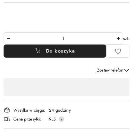
Ilość
szt.
Do koszyka
Zostaw telefon
Dostępność
,
Wyślij
płatność
i
Wysyłka w ciągu:
24 godziny
dostawa
Cena przesyłki:
9.5