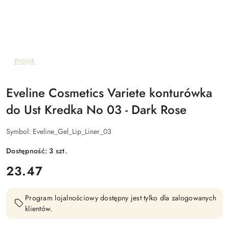
NAZWA
PRODUCENTA:
EVELINE
COSMETICS
Eveline Cosmetics Variete konturówka
do Ust Kredka No 03 - Dark Rose
Symbol:
Eveline_Gel_Lip_Liner_03
Dostępność:
3
szt.
cena:
23.47
Program lojalnościowy dostępny jest tylko dla zalogowanych
klientów.