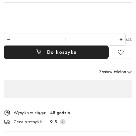
Ilość
szt.
Do koszyka
Zostaw telefon
Dostępność
,
Wyślij
płatność
i
Wysyłka w ciągu:
48 godzin
dostawa
Cena przesyłki:
9.5