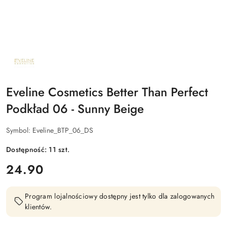
NAZWA
PRODUCENTA:
EVELINE
COSMETICS
Eveline Cosmetics Better Than Perfect
Podkład 06 - Sunny Beige
Symbol:
Eveline_BTP_06_DS
Dostępność:
11
szt.
cena:
24.90
Program lojalnościowy dostępny jest tylko dla zalogowanych
klientów.