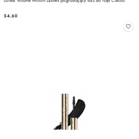
Loreal Volume Million Lashes pogrubiający tusz do rzęs Classic
54.60
Cena: