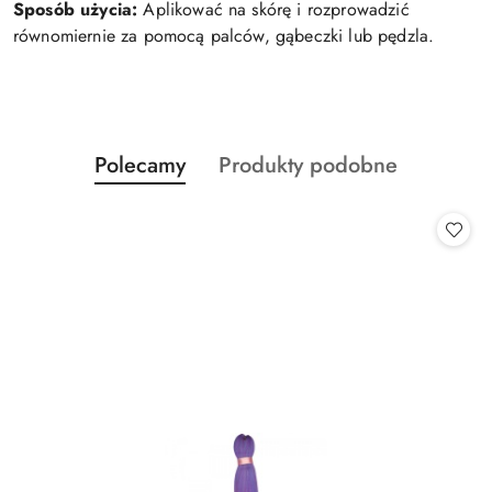
Sposób użycia:
Aplikować na skórę i rozprowadzić
równomiernie za pomocą palców, gąbeczki lub pędzla.
Produkty
Produkty
Polecamy
Produkty podobne
Pomiń karuzelę produktów
o
o
statusie:
statusie: