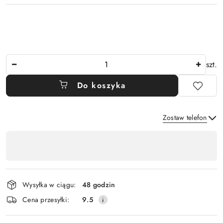
Ilość
szt.
Do koszyka
Zostaw telefon
Dostępność
,
Wyślij
płatność
i
Wysyłka w ciągu:
48 godzin
dostawa
Cena przesyłki:
9.5