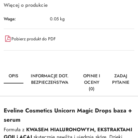
Więcej o produkcie
Waga:
0.05 kg
Pobierz produkt do PDF
OPIS
INFORMACJE DOT.
OPINIE I
ZADAJ
BEZPIECZEŃSTWA
OCENY
PYTANIE
(0)
Eveline Cosmetics Unicorn Magic Drops baza +
serum
Formuła z
KWASEM HIALURONOWYM, EKSTRAKTAMI
GOJI i ACAI
skutecznie nawilża i ujędrnia skórę. Dzięki