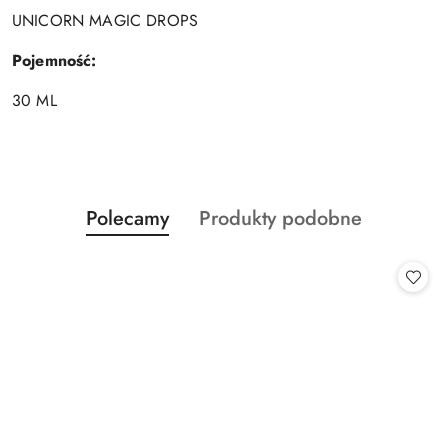
UNICORN MAGIC DROPS
Pojemność:
30 ML
Produkty
Produkty
Polecamy
Produkty podobne
Pomiń karuzelę produktów
o
o
statusie:
statusie: