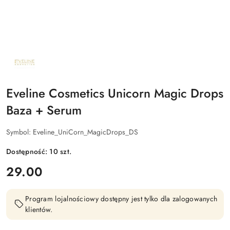
NAZWA
PRODUCENTA:
EVELINE
COSMETICS
Eveline Cosmetics Unicorn Magic Drops
Baza + Serum
Symbol:
Eveline_UniCorn_MagicDrops_DS
Dostępność:
10
szt.
cena:
29.00
Program lojalnościowy dostępny jest tylko dla zalogowanych
klientów.