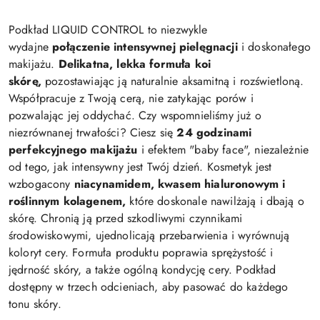
Podkład LIQUID CONTROL to niezwykle
wydajne
połączenie intensywnej pielęgnacji
i doskonałego
makijażu.
Delikatna, lekka formuła koi
skórę,
pozostawiając ją naturalnie aksamitną i rozświetloną.
Współpracuje z Twoją cerą, nie zatykając porów i
pozwalając jej oddychać. Czy wspomnieliśmy już o
niezrównanej trwałości? Ciesz się
24 godzinami
perfekcyjnego makijażu
i efektem "baby face", niezależnie
od tego, jak intensywny jest Twój dzień. Kosmetyk jest
wzbogacony
niacynamidem, kwasem hialuronowym i
roślinnym kolagenem,
które doskonale nawilżają i dbają o
skórę. Chronią ją przed szkodliwymi czynnikami
środowiskowymi, ujednolicają przebarwienia i wyrównują
koloryt cery. Formuła produktu poprawia sprężystość i
jędrność skóry, a także ogólną kondycję cery. Podkład
dostępny w trzech odcieniach, aby pasować do każdego
tonu skóry.