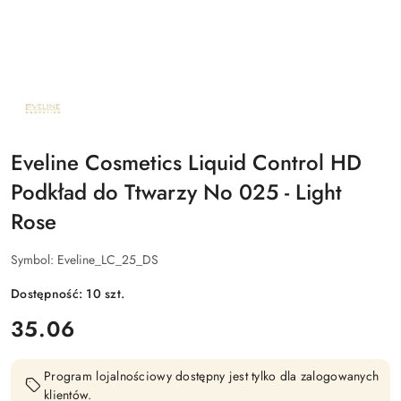
NAZWA
PRODUCENTA:
EVELINE
COSMETICS
Eveline Cosmetics Liquid Control HD
Podkład do Ttwarzy No 025 - Light
Rose
Symbol:
Eveline_LC_25_DS
Dostępność:
10
szt.
cena:
35.06
Program lojalnościowy dostępny jest tylko dla zalogowanych
klientów.