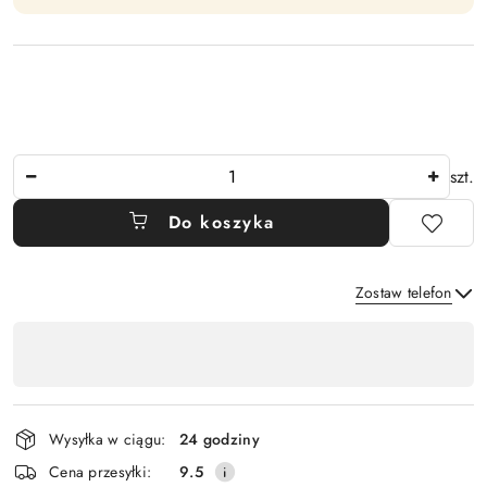
Ilość
szt.
Do koszyka
Zostaw telefon
Dostępność
,
Wyślij
płatność
i
Wysyłka w ciągu:
24 godziny
dostawa
Cena przesyłki:
9.5