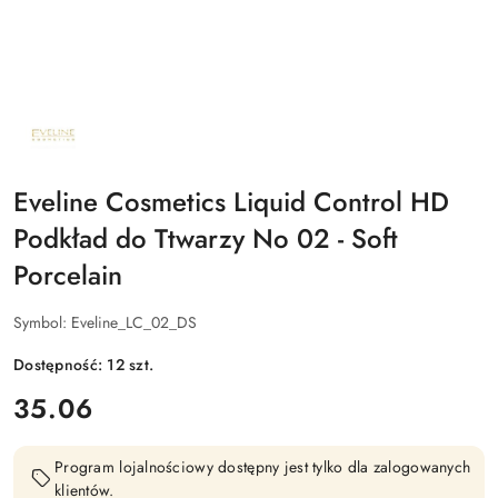
NAZWA
PRODUCENTA:
EVELINE
COSMETICS
Eveline Cosmetics Liquid Control HD
Podkład do Ttwarzy No 02 - Soft
Porcelain
Symbol:
Eveline_LC_02_DS
Dostępność:
12
szt.
cena:
35.06
Program lojalnościowy dostępny jest tylko dla zalogowanych
klientów.