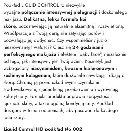
Podkład LIQUID CONTROL to niezwykle
wydajne
połączenie intensywnej pielęgnacji
i doskonałego
makijażu.
Delikatna, lekka formuła koi
skórę,
pozostawiając ją naturalnie aksamitną i rozświetloną.
Współpracuje z Twoją cerą, nie zatykając porów i
pozwalając jej oddychać. Czy wspomnieliśmy już o
niezrównanej trwałości? Ciesz się
24 godzinami
perfekcyjnego makijażu
i efektem "baby face", niezależnie
od tego, jak intensywny jest Twój dzień. Kosmetyk jest
wzbogacony
niacynamidem, kwasem hialuronowym i
roślinnym kolagenem,
które doskonale nawilżają i dbają o
skórę. Chronią ją przed szkodliwymi czynnikami
środowiskowymi, ujednolicają przebarwienia i wyrównują
koloryt cery. Formuła produktu poprawia sprężystość i
jędrność skóry, a także ogólną kondycję cery. Podkład
dostępny w trzech odcieniach, aby pasować do każdego
tonu skóry.
Liquid Control HD podkład No 002