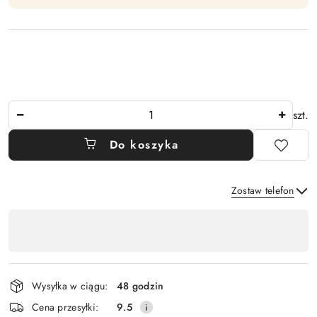
Ilość
szt.
Do koszyka
Zostaw telefon
Dostępność
,
Wyślij
płatność
i
Wysyłka w ciągu:
48 godzin
dostawa
Cena przesyłki:
9.5