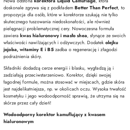
Nowa odsłona
korektora Liquid Camuflage
, która
doskonale zgrywa się z podkładem
Better Than Perfect
, to
propozycja dla osób, które w korektorze szukają nie tylko
skutecznego tuszowania niedoskonałości, ale również
pielęgnacji problematycznej cery. Nowoczesna formuła
zawiera
kwas hialuronowy i masło shea
, słynące ze swoich
właściwości nawilżających i odżywczych. Dodatek
olejku
jojoba, witaminy E i B5
zadba o regenerację i złagodzi
podrażnienia skóry.
Składniki dodadzą cerze energii i blasku, wygładzą ją i
zadziałają przeciwstarzeniowo. Korektor, dzięki swojej
łagodnej formule, można stosować w miejscach, gdzie skóra
jest najdelikatniejsza, np. w okolicach oczu. Wysoka trwałość
kosmetyku i jego wodoodporność sprawią, że utrzyma się na
skórze przez cały dzień!
Wodoodporny korektor kamuflujący z kwasem
hialuronowym