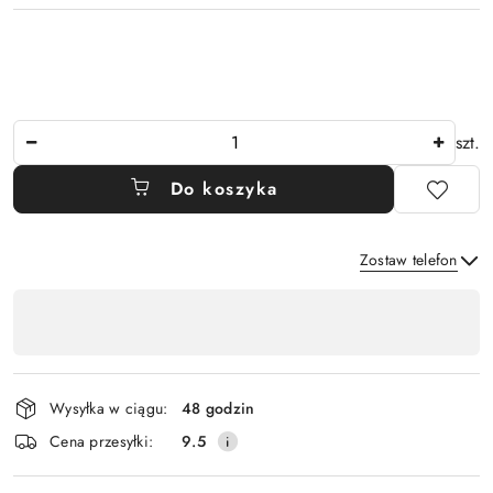
Ilość
szt.
Do koszyka
Zostaw telefon
Dostępność
,
Wyślij
płatność
i
Wysyłka w ciągu:
48 godzin
dostawa
Cena przesyłki:
9.5