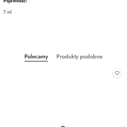
Pojemność:
7 ml
Produkty
Produkty
Polecamy
Produkty podobne
Pomiń karuzelę produktów
o
o
statusie:
statusie: