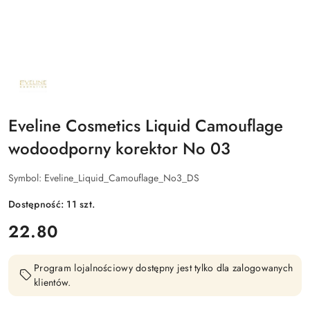
NAZWA
PRODUCENTA:
EVELINE
COSMETICS
Eveline Cosmetics Liquid Camouflage
wodoodporny korektor No 03
Symbol:
Eveline_Liquid_Camouflage_No3_DS
Dostępność:
11
szt.
cena:
22.80
Program lojalnościowy dostępny jest tylko dla zalogowanych
klientów.