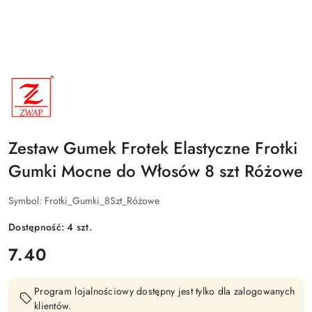
NAZWA
PRODUCENTA:
ZWAP
Zestaw Gumek Frotek Elastyczne Frotki
Gumki Mocne do Włosów 8 szt Różowe
Symbol:
Frotki_Gumki_8Szt_Różowe
Dostępność:
4
szt.
cena:
7.40
Program lojalnościowy dostępny jest tylko dla zalogowanych
klientów.