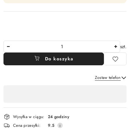
Ilość
szt.
Do koszyka
Zostaw telefon
Dostępność
,
Wyślij
płatność
i
Wysyłka w ciągu:
24 godziny
dostawa
Cena przesyłki:
9.5